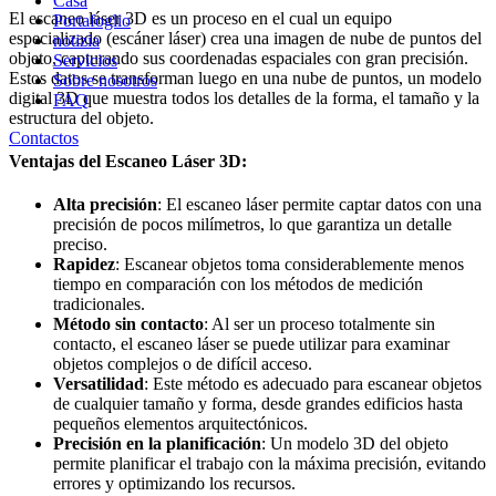
Casa
El escaneo láser 3D es un proceso en el cual un equipo
Portafoglio
especializado (escáner láser) crea una imagen de nube de puntos del
notizia
objeto, capturando sus coordenadas espaciales con gran precisión.
Servicios
Estos datos se transforman luego en una nube de puntos, un modelo
Sobre nosotros
digital 3D que muestra todos los detalles de la forma, el tamaño y la
FAQ
estructura del objeto.
Contactos
Ventajas del Escaneo Láser 3D:
Alta precisión
: El escaneo láser permite captar datos con una
precisión de pocos milímetros, lo que garantiza un detalle
preciso.
Rapidez
: Escanear objetos toma considerablemente menos
tiempo en comparación con los métodos de medición
tradicionales.
Método sin contacto
: Al ser un proceso totalmente sin
contacto, el escaneo láser se puede utilizar para examinar
objetos complejos o de difícil acceso.
Versatilidad
: Este método es adecuado para escanear objetos
de cualquier tamaño y forma, desde grandes edificios hasta
pequeños elementos arquitectónicos.
Precisión en la planificación
: Un modelo 3D del objeto
permite planificar el trabajo con la máxima precisión, evitando
errores y optimizando los recursos.