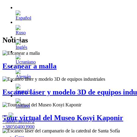
Noticias
Escanear a malla
Escaneo láser y modelo 3D de equipos indu
Tour virtual del Museo Kosyi Kaponir
+380673831972
+380504003900