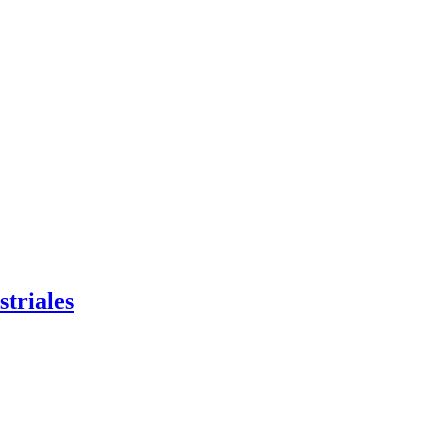
striales