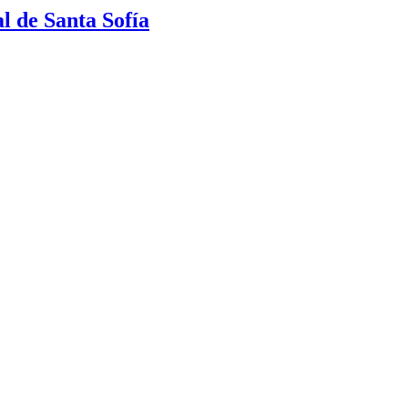
l de Santa Sofía