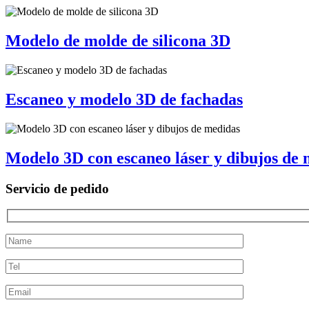
Modelo de molde de silicona 3D
Escaneo y modelo 3D de fachadas
Modelo 3D con escaneo láser y dibujos de
Servicio de pedido