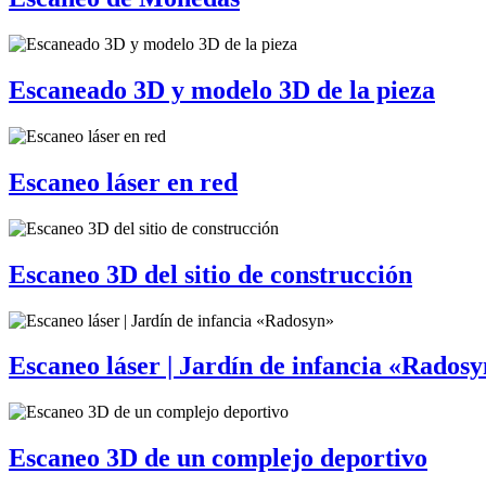
Escaneado 3D y modelo 3D de la pieza
Escaneo láser en red
Escaneo 3D del sitio de construcción
Escaneo láser | Jardín de infancia «Rados
Escaneo 3D de un complejo deportivo