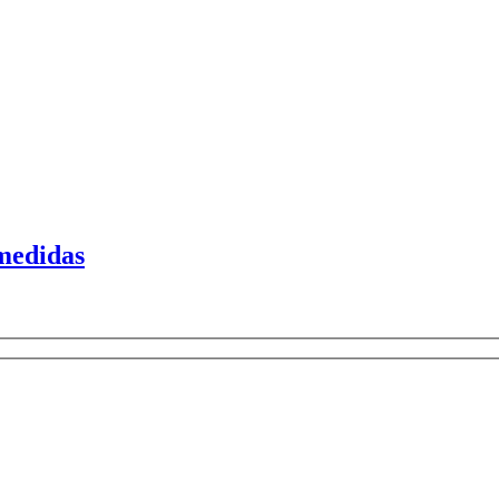
 medidas