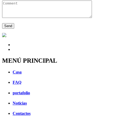
MENÚ PRINCIPAL
Casa
FAQ
portafolio
Noticias
Contactos