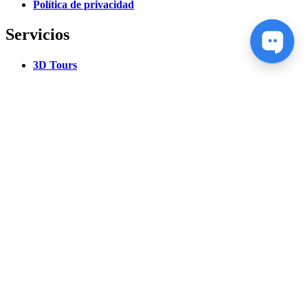
Política de privacidad
Servicios
3D Tours
Fotografía aérea
Geodesia
modelado 3D
Diseño
Escaneo 3d
Venta de equipos
NUESTRA OFICINA
Ucrania, Kiev
St. Bratislavskaya 14-B, office 7