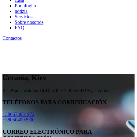
Casa
Portafoglio
notizia
Servicios
Sobre nosotros
FAQ
Contactos
Ucrania,
Kiev
S t. Bratislavskaya 14-B, office 7, Kiev 02156, Ucrania
TELÉFONOS PARA COMUNICACIÓN
+380673831972
+380504003900
CORREO ELECTRÓNICO PARA