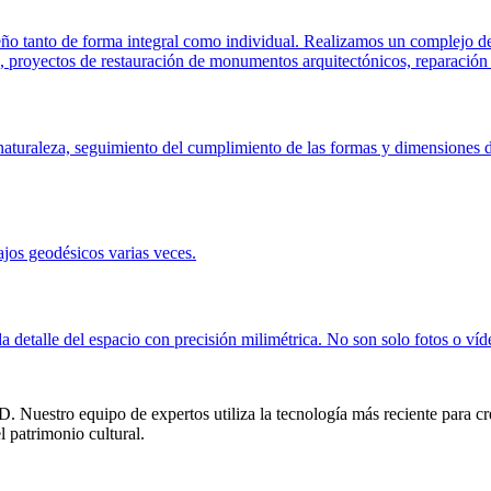
o tanto de forma integral como individual. Realizamos un complejo de 
as, proyectos de restauración de monumentos arquitectónicos, reparación d
a naturaleza, seguimiento del cumplimiento de las formas y dimensiones d
ajos geodésicos varias veces.
da detalle del espacio con precisión milimétrica. No son solo fotos o v
Nuestro equipo de expertos utiliza la tecnología más reciente para crea
l patrimonio cultural.