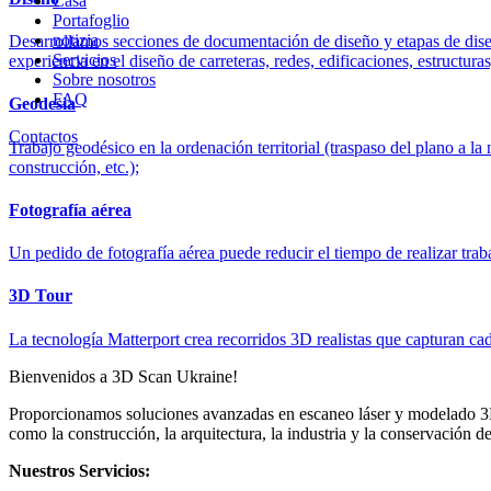
Casa
Portafoglio
notizia
Desarrollamos secciones de documentación de diseño y etapas de diseñ
Servicios
experiencia en el diseño de carreteras, redes, edificaciones, estructur
Sobre nosotros
FAQ
Geodesia
Contactos
Trabajo geodésico en la ordenación territorial (traspaso del plano a l
construcción, etc.);
Fotografía aérea
Un pedido de fotografía aérea puede reducir el tiempo de realizar trab
3D Tour
La tecnología Matterport crea recorridos 3D realistas que capturan ca
Bienvenidos a 3D Scan Ukraine!
Proporcionamos soluciones avanzadas en escaneo láser y modelado 3D. 
como la construcción, la arquitectura, la industria y la conservación de
Nuestros Servicios: