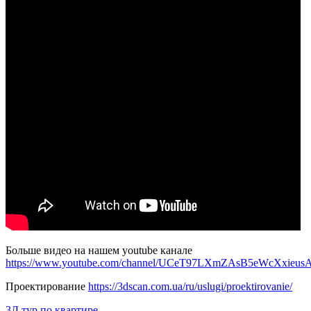
Больше видео на нашем youtube канале
https://www.youtube.com/channel/UCeT97LXmZAsB5eWcXxieus
Проектирование
https://3dscan.com.ua/ru/uslugi/proektirovanie/
3Д тур по квартире