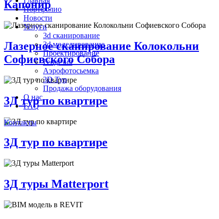
Главная
Капонир
Портфолио
Новости
Услуги
3d сканирование
Лазерное сканирование Колокольни
3d моделирование
Проектирование
Софиевского Собора
Геодезия
Аэрофотосьемка
3D Тур
Продажа оборудования
О нас
3Д тур по квартире
FAQ
Контакты
3Д тур по квартире
3Д туры Matterport