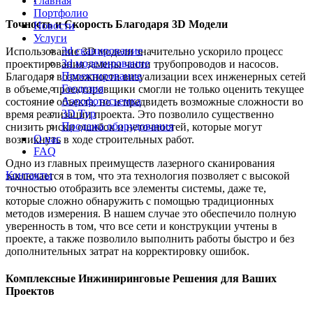
Главная
Портфолио
Точность и Скорость Благодаря 3D Модели
Новости
Услуги
3d сканирование
Использование 3D модели значительно ускорило процесс
3d моделирование
проектирования замены части трубопроводов и насосов.
Проектирование
Благодаря возможности визуализации всех инженерных сетей
Геодезия
в объеме, проектировщики смогли не только оценить текущее
Аэрофотосьемка
состояние объекта, но и предвидеть возможные сложности во
3D Тур
время реализации проекта. Это позволило существенно
Продажа оборудования
снизить риски ошибок и неточностей, которые могут
О нас
возникнуть в ходе строительных работ.
FAQ
Одно из главных преимуществ лазерного сканирования
Контакты
заключается в том, что эта технология позволяет с высокой
точностью отобразить все элементы системы, даже те,
которые сложно обнаружить с помощью традиционных
методов измерения. В нашем случае это обеспечило полную
уверенность в том, что все сети и конструкции учтены в
проекте, а также позволило выполнить работы быстро и без
дополнительных затрат на корректировку ошибок.
Комплексные Инжиниринговые Решения для Ваших
Проектов