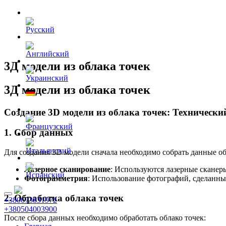
3Д модели из облака точек
3Д модели из облака точек
Создание 3D модели из облака точек: Технически
1. Сбор данных
Для создания 3D модели сначала необходимо собрать данные о
Лазерное сканирование
: Используются лазерные сканеры
Фотограмметрия
: Использование фотографий, сделанны
2. Обработка облака точек
+380673831972
+380504003900
После сбора данных необходимо обработать облако точек: