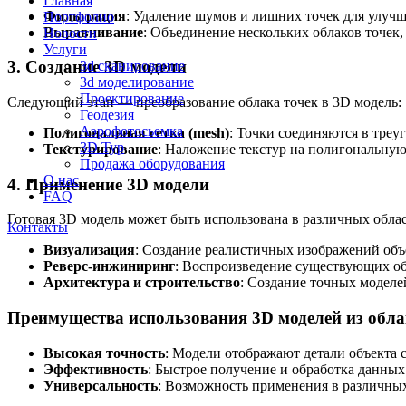
Главная
Фильтрация
: Удаление шумов и лишних точек для улучш
Портфолио
Выравнивание
: Объединение нескольких облаков точек,
Новости
Услуги
3. Создание 3D модели
3d сканирование
3d моделирование
Проектирование
Следующий этап — преобразование облака точек в 3D модель:
Геодезия
Аэрофотосьемка
Полигональная сетка (mesh)
: Точки соединяются в треу
3D Тур
Текстурирование
: Наложение текстур на полигональную
Продажа оборудования
О нас
4. Применение 3D модели
FAQ
Готовая 3D модель может быть использована в различных облас
Контакты
Визуализация
: Создание реалистичных изображений объ
Реверс-инжиниринг
: Воспроизведение существующих об
Архитектура и строительство
: Создание точных моделе
Преимущества использования 3D моделей из обла
Высокая точность
: Модели отображают детали объекта 
Эффективность
: Быстрое получение и обработка данных
Универсальность
: Возможность применения в различных