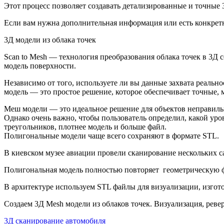
Этот процесс позволяет создавать детализированные и точные 
Если вам нужна дополнительная информация или есть конкретн
3Д модели из облака точек
Scan to Mesh — технология преобразования облака точек в 3Д 
модель поверхности.
Независимо от того, используете ли вы данные захвата реальн
модель — это простое решение, которое обеспечивает точные, 
Меш модели — это идеальное решение для объектов неправил
Однако очень важно, чтобы пользователь определил, какой уро
треугольников, плотнее модель и больше файл.
Полигональные модели чаще всего сохраняют в формате STL.
В киевском музее авиации провели сканирование нескольких с
Полигональная модель полностью повторяет геометрическую ф
В архитектуре используем STL файлы для визуализации, изгот
Создаем 3Д Mesh модели из облаков точек. Визуализация, реве
3Д сканирование автомобиля