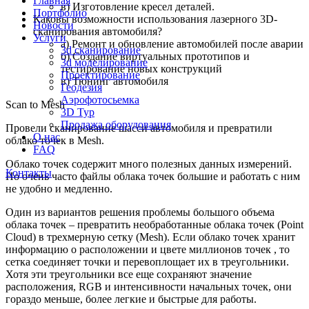
Главная
в) Изготовление кресел деталей.
Портфолио
Каковы возможности использования лазерного 3D-
Новости
сканирования автомобиля?
Услуги
а) Ремонт и обновление автомобилей после аварии
3d сканирование
б) Создание виртуальных прототипов и
3d моделирование
тестирование новых конструкций
Проектирование
в) Тюнинг автомобиля
Геодезия
Аэрофотосьемка
Scan to Mesh
3D Тур
Продажа оборудования
Провели сканирование шасси автомобиля и превратили
О нас
облако точек в Mesh.
FAQ
Облако точек содержит много полезных данных измерений.
Контакты
Но очень часто файлы облака точек большие и работать с ним
не удобно и медленно.
Один из вариантов решения проблемы большого объема
облака точек – превратить необработанные облака точек (Point
Cloud) в трехмерную сетку (Mesh). Если облако точек хранит
информацию о расположении и цвете миллионов точек , то
сетка соединяет точки и перевоплощает их в треугольники.
Хотя эти треугольники все еще сохраняют значение
расположения, RGB и интенсивности начальных точек, они
гораздо меньше, более легкие и быстрые для работы.