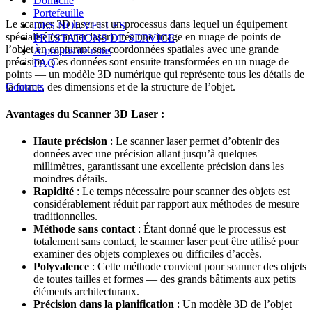
Domicile
Portefeuille
Le scanner 3D laser est un processus dans lequel un équipement
DES NOUVELLES
spécialisé (scanner laser) crée une image en nuage de points de
PRESTATIONS DE SERVICE
l’objet en capturant ses coordonnées spatiales avec une grande
À propos de nous
précision. Ces données sont ensuite transformées en un nuage de
FAQ
points — un modèle 3D numérique qui représente tous les détails de
la forme, des dimensions et de la structure de l’objet.
Contacts
Avantages du Scanner 3D Laser :
Haute précision
: Le scanner laser permet d’obtenir des
données avec une précision allant jusqu’à quelques
millimètres, garantissant une excellente précision dans les
moindres détails.
Rapidité
: Le temps nécessaire pour scanner des objets est
considérablement réduit par rapport aux méthodes de mesure
traditionnelles.
Méthode sans contact
: Étant donné que le processus est
totalement sans contact, le scanner laser peut être utilisé pour
examiner des objets complexes ou difficiles d’accès.
Polyvalence
: Cette méthode convient pour scanner des objets
de toutes tailles et formes — des grands bâtiments aux petits
éléments architecturaux.
Précision dans la planification
: Un modèle 3D de l’objet