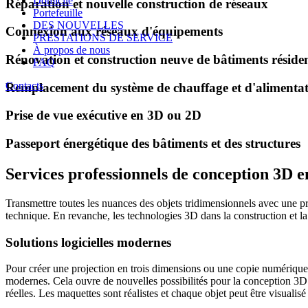
Domicile
Réparation et nouvelle construction de réseaux
Portefeuille
DES NOUVELLES
Connexion aux réseaux d'équipements
PRESTATIONS DE SERVICE
À propos de nous
Rénovation et construction neuve de bâtiments résidenti
FAQ
Contacts
Remplacement du système de chauffage et d'alimentat
Prise de vue exécutive en 3D ou 2D
Passeport énergétique des bâtiments et des structures
Services professionnels de conception 3D 
Transmettre toutes les nuances des objets tridimensionnels avec une p
technique. En revanche, les technologies 3D dans la construction et la
Solutions logicielles modernes
Pour créer une projection en trois dimensions ou une copie numérique d
modernes. Cela ouvre de nouvelles possibilités pour la conception 3D. A
réelles. Les maquettes sont réalistes et chaque objet peut être visualis