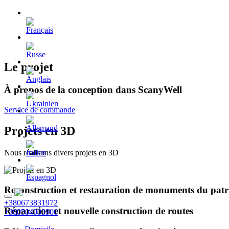
Le projet
À propos de la conception dans ScanyWell
Service de commande
Projets en 3D
Nous réalisons divers projets en 3D
Reconstruction et restauration de monuments du patr
+380673831972
Réparation et nouvelle construction de routes
+380504003900