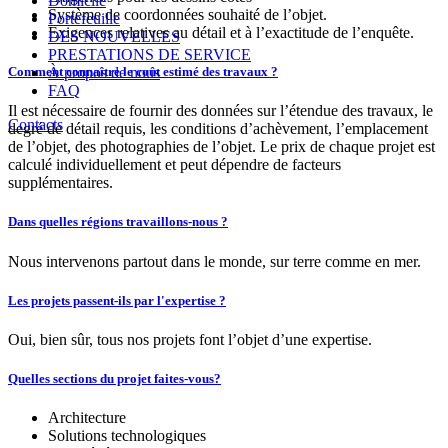
Domicile
Système de coordonnées souhaité de l’objet.
Portefeuille
Exigences relatives au détail et à l’exactitude de l’enquête.
DES NOUVELLES
PRESTATIONS DE SERVICE
À propos de nous
Comment connaître le coût estimé des travaux ?
FAQ
Il est nécessaire de fournir des données sur l’étendue des travaux, le
Contacts
degré de détail requis, les conditions d’achèvement, l’emplacement
de l’objet, des photographies de l’objet. Le prix de chaque projet est
calculé individuellement et peut dépendre de facteurs
supplémentaires.
Dans quelles régions travaillons-nous ?
Nous intervenons partout dans le monde, sur terre comme en mer.
Les projets passent-ils par l'expertise ?
Oui, bien sûr, tous nos projets font l’objet d’une expertise.
Quelles sections du projet faites-vous?
Architecture
Solutions technologiques