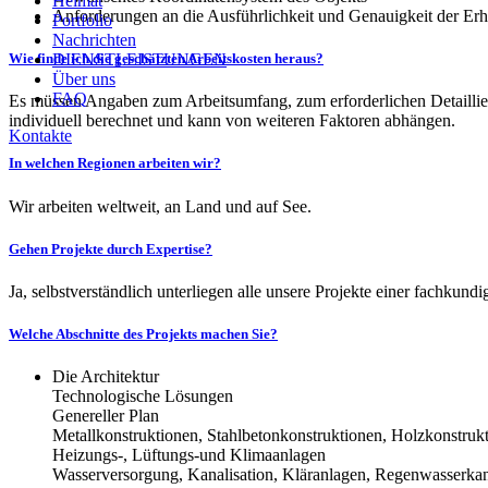
Heimat
Anforderungen an die Ausführlichkeit und Genauigkeit der Er
Portfolio
Nachrichten
DIENSTLEISTUNGEN
Wie finde ich die geschätzten Arbeitskosten heraus?
Über uns
FAQ
Es müssen Angaben zum Arbeitsumfang, zum erforderlichen Detaillier
individuell berechnet und kann von weiteren Faktoren abhängen.
Kontakte
In welchen Regionen arbeiten wir?
Wir arbeiten weltweit, an Land und auf See.
Gehen Projekte durch Expertise?
Ja, selbstverständlich unterliegen alle unsere Projekte einer fachkun
Welche Abschnitte des Projekts machen Sie?
Die Architektur
Technologische Lösungen
Genereller Plan
Metallkonstruktionen, Stahlbetonkonstruktionen, Holzkonstruk
Heizungs-, Lüftungs-und Klimaanlagen
Wasserversorgung, Kanalisation, Kläranlagen, Regenwasserkan