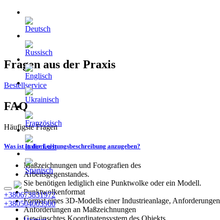
Fragen aus der Praxis
Bestellservice
FAQ
Häufigste Fragen
Was ist in der Leistungsbeschreibung anzugeben?
Maßzeichnungen und Fotografien des
Arbeitsgegenstandes.
Sie benötigen lediglich eine Punktwolke oder ein Modell.
Punktwolkenformat
+380673831972
Format eines 3D-Modells einer Industrieanlage, Anforderungen
+380504003900
Anforderungen an Maßzeichnungen
Gewünschtes Koordinatensystem des Objekts