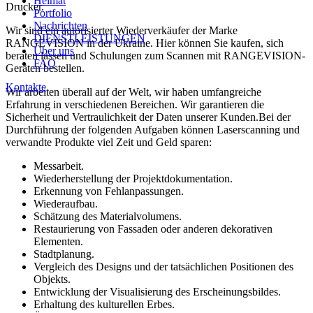
Heimat
Drucker.
Portfolio
Nachrichten
Wir sind ein autorisierter Wiederverkäufer der Marke
DIENSTLEISTUNGEN
RANGEVISION in der Ukraine. Hier können Sie kaufen, sich
Über uns
beraten lassen und Schulungen zum Scannen mit RANGEVISION-
FAQ
Geräten bestellen.
Kontakte
Wir arbeiten überall auf der Welt, wir haben umfangreiche
Erfahrung in verschiedenen Bereichen. Wir garantieren die
Sicherheit und Vertraulichkeit der Daten unserer Kunden.Bei der
Durchführung der folgenden Aufgaben können Laserscanning und
verwandte Produkte viel Zeit und Geld sparen:
Messarbeit.
Wiederherstellung der Projektdokumentation.
Erkennung von Fehlanpassungen.
Wiederaufbau.
Schätzung des Materialvolumens.
Restaurierung von Fassaden oder anderen dekorativen
Elementen.
Stadtplanung.
Vergleich des Designs und der tatsächlichen Positionen des
Objekts.
Entwicklung der Visualisierung des Erscheinungsbildes.
Erhaltung des kulturellen Erbes.