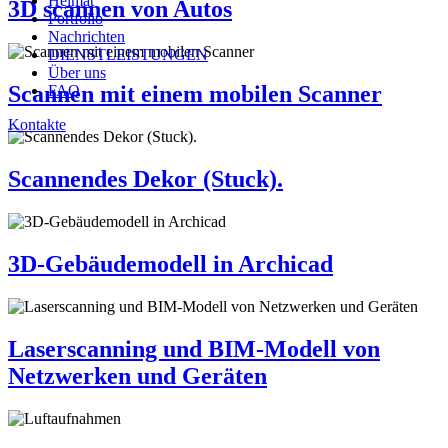
Heimat
3D scannen von Autos
Portfolio
Nachrichten
DIENSTLEISTUNGEN
Über uns
Scannen mit einem mobilen Scanner
FAQ
Kontakte
Scannendes Dekor (Stuck).
3D-Gebäudemodell in Archicad
Laserscanning und BIM-Modell von
Netzwerken und Geräten