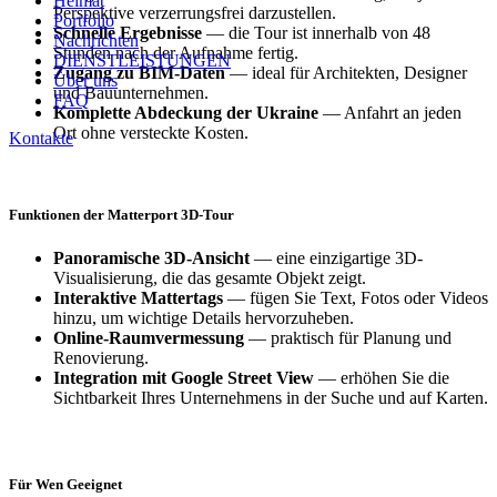
Heimat
Perspektive verzerrungsfrei darzustellen.
Portfolio
Schnelle Ergebnisse
— die Tour ist innerhalb von 48
Nachrichten
Stunden nach der Aufnahme fertig.
DIENSTLEISTUNGEN
Zugang zu BIM-Daten
— ideal für Architekten, Designer
Über uns
und Bauunternehmen.
FAQ
Komplette Abdeckung der Ukraine
— Anfahrt an jeden
Ort ohne versteckte Kosten.
Kontakte
Funktionen der Matterport 3D-Tour
Panoramische 3D-Ansicht
— eine einzigartige 3D-
Visualisierung, die das gesamte Objekt zeigt.
Interaktive Mattertags
— fügen Sie Text, Fotos oder Videos
hinzu, um wichtige Details hervorzuheben.
Online-Raumvermessung
— praktisch für Planung und
Renovierung.
Integration mit Google Street View
— erhöhen Sie die
Sichtbarkeit Ihres Unternehmens in der Suche und auf Karten.
Für Wen Geeignet