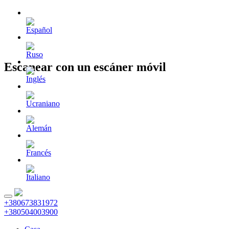
Escanear con un escáner móvil
+380673831972
+380504003900