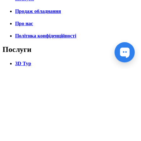
Продаж обладнання
Про нас
Політика конфіденційності
Послуги
3D Тур
Аерофотозйомка
Геодезія
3d моделювання
Проектування
3d сканування
Продаж обладнання