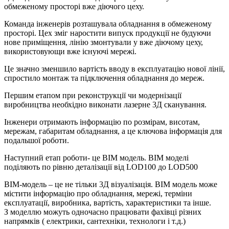
обмеженому просторі вже діючого цеху.
Команда інженерів розташувала обладнання в обмеженому
просторі. Цех зміг наростити випуск продукції не будуючи
нове приміщення, лінію змонтували у вже діючому цеху,
використовующи вже існуючі мережі.
Це значно зменшило вартість вводу в експлуатацію нової лінії,
спростило монтаж та підключення обладнання до мереж.
Першим етапом при реконструкції чи модернізації
виробництва необхідно виконати лазерне 3Д сканування.
Інженери отримають інформацію по розмірам, висотам,
мережам, габаритам обладнання, а це ключова інформація для
подальшої роботи.
Наступний етап роботи- це BIM модель. BIM моделі
поділяють по рівню деталізації від LOD100 до LOD500
BIM-модель – це не тільки 3Д візуалізація. BIM модель може
містити інформацію про обладнання, мережі, терміни
експлуатації, виробника, вартість, характеристики та інше.
З моделлю можуть одночасно працювати фахівці різних
напрямків ( електрики, сантехніки, технологи і т.д.)