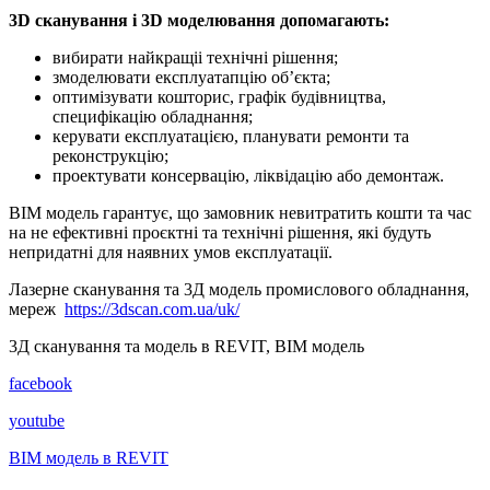
3D сканування і 3D моделювання допомагають:
вибирати найкращіі технічні рішення;
змоделювати експлуатапцію об’єкта;
оптимізувати кошторис, графік будівництва,
специфікацію обладнання;
керувати експлуатацією, планувати ремонти та
реконструкцію;
проектувати консервацію, ліквідацію або демонтаж.
BIM модель гарантує, що замовник невитратить кошти та час
на не ефективні проєктні та технічні рішення, які будуть
непридатні для наявних умов експлуатації.
Лазерне сканування та 3Д модель промислового обладнання,
мереж
https://3dscan.com.ua/uk/
3Д сканування та модель в REVIT, BIM модель
facebook
youtube
BIM модель в REVIT