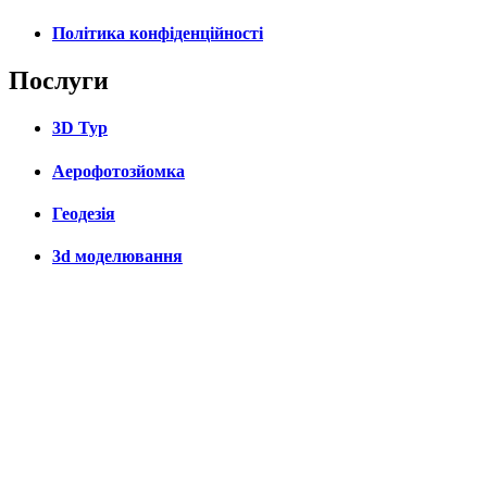
Політика конфіденційності
Послуги
3D Тур
Аерофотозйомка
Геодезія
3d моделювання
Проектування
3d сканування
Продаж обладнання
Наш офіс
Україна, Київ