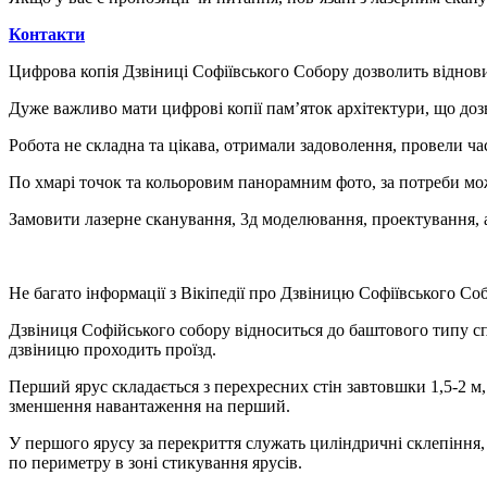
Контакти
Цифрова копія Дзвіниці Софіївського Собору дозволить віднови
Дуже важливо мати цифрові копії пам’яток архітектури, що доз
Робота не складна та цікава, отримали задоволення, провели ча
По хмарі точок та кольоровим панорамним фото, за потреби мож
Замовити лазерне сканування, 3д моделювання, проектування, 
Не багато інформації з Вікіпедії про Дзвіницю Софіївського Со
Дзвіниця Софійського собору відноситься до баштового типу спо
дзвіницю проходить проїзд.
Перший ярус складається з перехресних стін завтовшки 1,5-2 м
зменшення навантаження на перший.
У першого ярусу за перекриття служать циліндричні склепіння,
по периметру в зоні стикування ярусів.