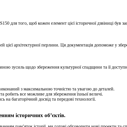
150 для того, щоб кожен елемент цієї історичної дзвіниці був з
й цієї архітектурної перлини. Ця документація допоможе у збере
иною зусиль щодо збереження культурної спадщини та її доступно
иконаний з максимальною точністю та увагою до деталей.
та робить все можливе для збереження їхньої величі.
 на багаторічний досвід та передові технології.
нням історичних об’єктів.
ванням пам’яток історії, ми готові обговорити нові проекти та с