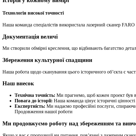
Історія у кожному вимірі
Технологія високої точності
Наша команда спеціалістів використала лазерний сканер FARO S
Документація величі
Ми створили обмірні креслення, що відбивають багатство детале
Збереження культурної спадщини
Наша робота щодо сканування цього історичного об’єкта є част
Наш внесок
Технічна точність:
Ми прагнемо, щоб кожен проект був в
Повага до історії:
Наша команда цінує історичні цінності 
Експертність:
Ми надаємо професійні послуги, спираючись
Продовження нашої роботи
Ми продовжуємо роботу над збереженням та вивче
Якщо у вас є пропозиції чи питання, пов’язані з лазерним скану