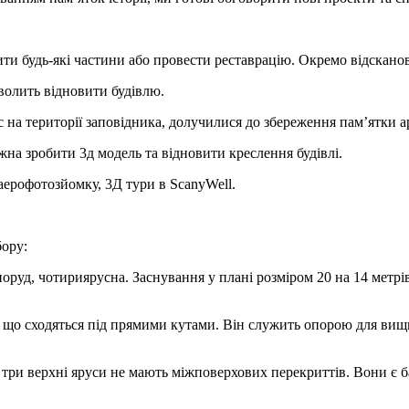
ти будь-які частини або провести реставрацію. Окремо відскано
волить відновити будівлю.
с на території заповідника, долучилися до збереження пам’ятки а
на зробити 3д модель та відновити креслення будівлі.
аерофотозйомку, 3Д тури в ScanyWell.
бору:
руд, чотириярусна. Заснування у плані розміром 20 на 14 метрів.
, що сходяться під прямими кутами. Він служить опорою для вищ
 три верхні яруси не мають міжповерхових перекриттів. Вони є б