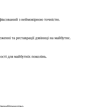
афіксований з неймовірною точністю.
женні та реставрації дзвіниці на майбутнє.
сті для майбутніх поколінь.
півробітництво.