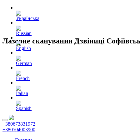
Лазерне сканування Дзвіниці Софіївсь
+380673831972
+380504003900