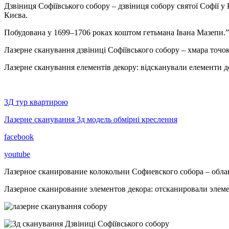
Дзвіниця Софіївського собору – дзвіниця собору святої Софії у 
Києва.
Побудована у 1699–1706 роках коштом гетьмана Івана Мазепи.”
Лазерне сканування дзвіниці Софіївського собору – хмара точок
Лазерне сканування елементів декору: відсканували елементи д
3Д тур квартирою
Лазерне сканування 3д модель обмірні креслення
facebook
youtube
Лазерное сканирование колокольни Софиевского собора – облак
Лазерное сканирование элементов декора: отсканировали элем