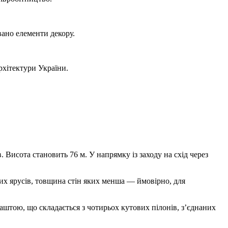
вано елементи декору.
рхітектури України.
 Висота становить 76 м. У напрямку із заходу на схід через
их ярусів, товщина стін яких менша — ймовірно, для
аштою, що складається з чотирьох кутових пілонів, з’єднаних