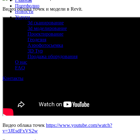
Главная
Портфолио
Видео облака точек и модели в Revit.
Новости
Услуги
3d сканирование
3d моделирование
Проектирование
Геодезия
Аэрофотосьемка
3D Тур
Продажа оборудования
О нас
FAQ
Контакты
Видео облака точек
https://www.youtube.com/watch?
v=3JEsdFxVS2w