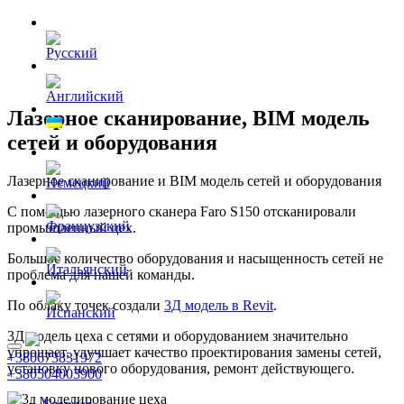
Лазерное сканирование, BIM модель
сетей и оборудования
Лазерное сканирование и BIM модель сетей и оборудования
С помощью лазерного сканера Faro S150 отсканировали
промышленный цех.
Большое количество оборудования и насыщенность сетей не
проблема для нашей команды.
По облаку точек создали
3Д модель в Revit
.
3Д модель цеха с сетями и оборудованием значительно
упрощает, улучшает качество проектирования замены сетей,
+380673831972
установку нового оборудования, ремонт действующего.
+380504003900